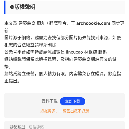
©️版權聲明
本文爲 建築曲奇 原創 / 翻譯整合，于
archcookie.com
同步更
新
圖片源于網絡，雖盡力查找但部分圖片仍未能找到來源，如侵
犯您的合法權益請聯系删除
公衆号平台如需轉載請添加微信 lincucao 林粗
糙
聯系
網站轉載請保留此版權聲明，及指向建築曲奇網站原文的鏈
接。
網站爲獨立運營，個人精力有限，内容難免存在錯漏，歡迎指
正指出。
資料下載
立即下載
虛拟資源，一經售出概不退還
建築類型：
居住建築