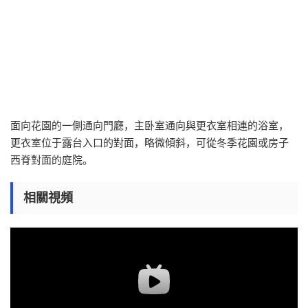
面向花園的一側通向門廳，主卧室通向與更衣室相連的浴室，
更衣室位于露台入口的對面，略微傾斜，可從冬季花園或房子
西脊對面的庭院。
相關視頻