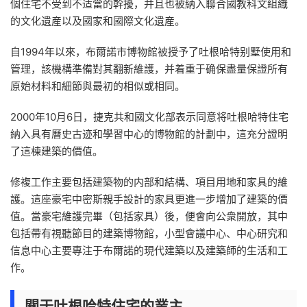
個住宅不受到不适當的幹擾，并且也被納入聯合國教科文組織
的文化遺産以及國家和國際文化遺産。
自1994年以來，布爾諾市博物館被授予了吐根哈特别墅使用和
管理，該機構準備對其翻新維護，并着重于确保盡量保證所有
原始材料和細節與最初的相似或相同。
2000年10月6日，捷克共和國文化部表示同意将吐根哈特住宅
納入具有曆史古迹和學習中心的博物館的計劃中，這充分證明
了這棟建築的價值。
修複工作主要包括建築物的内部和結構、項目用地和家具的維
護。這座豪宅中密斯親手設計的家具更進一步增加了建築的價
值。當豪宅維護完畢（包括家具）後，便會向公衆開放，其中
包括帶有視聽節目的建築博物館，小型會議中心、中心研究和
信息中心主要專注于布爾諾的現代建築以及建築師的生活和工
作。
關于吐根哈特住宅的業主