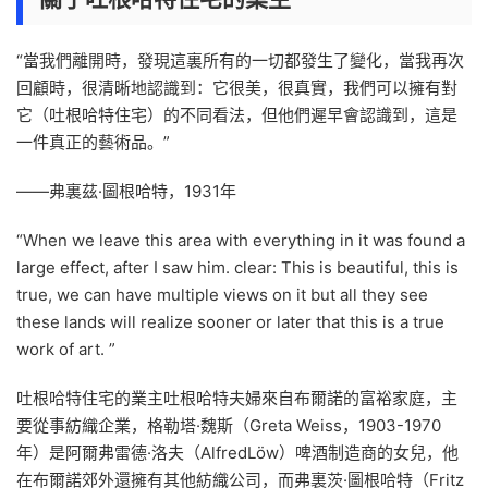
“當我們離開時，發現這裏所有的一切都發生了變化，當我再次
回顧時，很清晰地認識到：它很美，很真實，我們可以擁有對
它（吐根哈特住宅）的不同看法，但他們遲早會認識到，這是
一件真正的藝術品。”
——弗裏茲·圖根哈特，1931年
“When we leave this area with everything in it was found a
large effect, after I saw him. clear: This is beautiful, this is
true, we can have multiple views on it but all they see
these lands will realize sooner or later that this is a true
work of art. ”
吐根哈特住宅的業主吐根哈特夫婦來自布爾諾的富裕家庭，主
要從事紡織企業，格勒塔·魏斯（Greta Weiss，1903-1970
年）是阿爾弗雷德·洛夫（AlfredLöw）啤酒制造商的女兒，他
在布爾諾郊外還擁有其他紡織公司，而弗裏茨·圖根哈特（Fritz