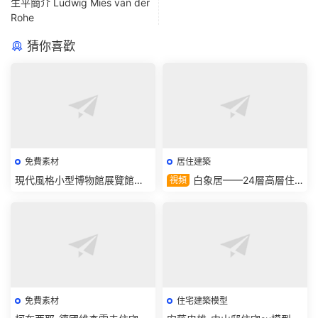
生平簡介 Ludwig Mies van der
Rohe
猜你喜歡
免費素材
居住建築
現代風格小型博物館展覽館設
白象居——24層高層住
視頻
計方案sketchup模型下載
宅的無電梯傳說！——一隻建
築精
免費素材
住宅建築模型