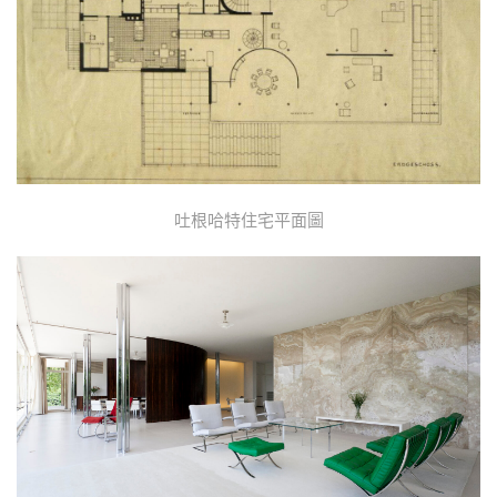
吐根哈特住宅平面圖