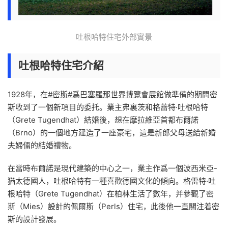
吐根哈特住宅外部實景
吐根哈特住宅介紹
1928年，在
#密斯#
爲
巴塞羅那世界博覽會展館
做準備的期間密
斯收到了一個新項目的委托。業主弗裏茨和格蕾特·吐根哈特
（Grete Tugendhat）結婚後，想在摩拉維亞首都布爾諾
（Brno）的一個地方建造了一座豪宅，這是新郎父母送給新婚
夫婦倆的結婚禮物。
在當時布爾諾是現代建築的中心之一，業主作爲一個波西米亞-
猶太德國人，吐根哈特有一種喜歡德國文化的傾向。格雷特·吐
根哈特（Grete Tugendhat）在柏林生活了數年，并參觀了密
斯（Mies）設計的佩爾斯（Perls）住宅，此後他一直關注着密
斯的設計發展。