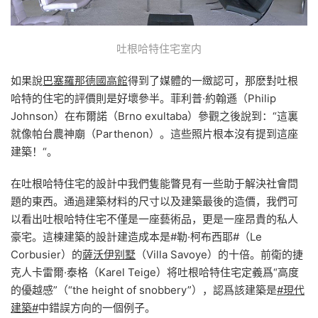
吐根哈特住宅室内
如果說
巴塞羅那德國高館
得到了媒體的一緻認可，那麽對吐根
哈特的住宅的評價則是好壞參半。菲利普·約翰遜（Philip
Johnson）在布爾諾（Brno exultaba）參觀之後說到：“這裏
就像帕台農神廟（Parthenon）。這些照片根本沒有提到這座
建築！“。
在吐根哈特住宅的設計中我們隻能瞥見有一些助于解決社會問
題的東西。通過建築材料的尺寸以及建築最後的造價，我們可
以看出吐根哈特住宅不僅是一座藝術品，更是一座昂貴的私人
豪宅。這棟建築的設計建造成本是#勒·柯布西耶#（Le
Corbusier）的
薩沃伊别墅
（Villa Savoye）的十倍。前衛的捷
克人卡雷爾·泰格（Karel Teige）将吐根哈特住宅定義爲“高度
的優越感”（“the height of snobbery”），認爲該建築是
#現代
建築#
中錯誤方向的一個例子。