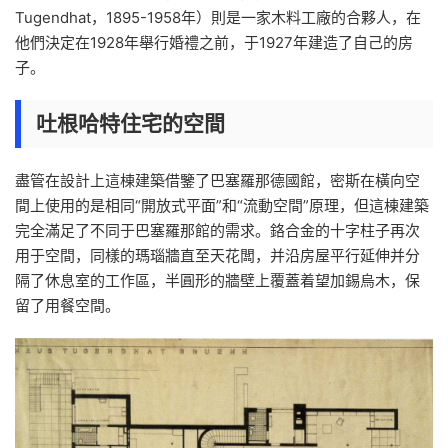
Tugendhat，1895-1958年）則是一家木料工廠的合夥人，在
他們決定在1928年舉行婚禮之前，于1927年建造了自己的房
子。
吐根哈特住宅的空間
盡管在設計上這棟建築借鑒了巴塞羅那德國館，密斯在橫向空
間上使用的是相同“開放式平面”和“流動空間”原理，但這棟建築
完全滿足了不同于巴塞羅那館的需求。鉻合金的十字柱子再次
用于空間，同樣的瑪瑙牆直至天花闆，并沿房屋平行延伸并分
隔了休息室的工作區，半圓形的牆壁上覆蓋着望加錫烏木，保
留了用餐空間。