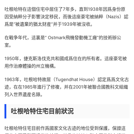
吐根哈特在這個住宅中居住了7年多，直到1938年因爲身份原
因受納粹分子影響決定移民，而後這座豪宅被納粹（Nazis）認
爲是“被遺棄的猶太财産”并于1939年被沒收。
在戰争年代，這裏是“ Ostmark飛機發動機工廠”的技術辦公
室。
1950年，捷克斯洛伐克共和國成爲住在的所有者。這座豪宅被
用作治療體操的州立機構。
1963年，吐根哈特故居（Tugendhat House）認定爲爲文化古
迹，在在1985年進行了修複，并在2001年被聯合國教科文組織
列入世界遺産名錄。
吐根哈特住宅目前狀況
吐根哈特住宅目前作爲國家文化古迹的地位受到保護，保證這