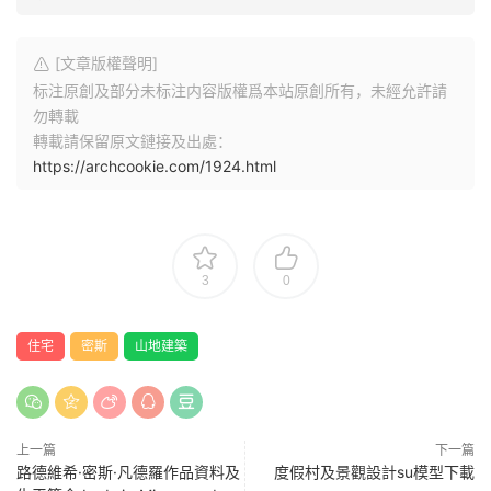
[文章版權聲明]
标注原創及部分未标注内容版權爲本站原創所有，未經允許請
勿轉載
轉載請保留原文鏈接及出處：
https://archcookie.com/1924.html
3
0
住宅
密斯
山地建築
上一篇
下一篇
路德維希·密斯·凡德羅作品資料及
度假村及景觀設計su模型下載