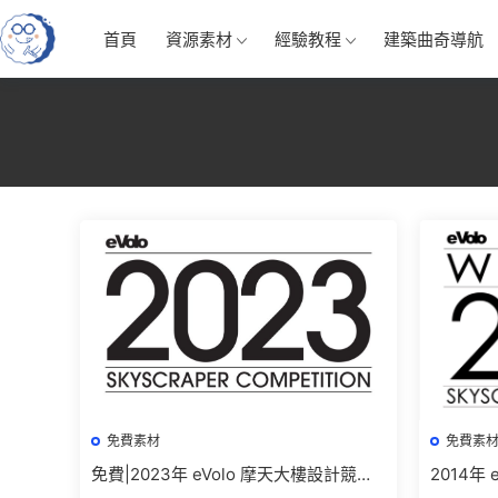
首頁
資源素材
經驗教程
建築曲奇導航
免費素材
免費素
免費|2023年 eVolo 摩天大樓設計競賽
2014年
結果及高清圖紙下載
高清圖紙