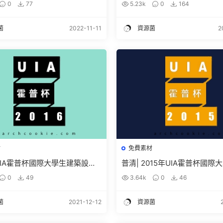
0
77
5.23k
0
164
菌
2022-11-11
資源菌
2
材
免費素材
年UIA霍普杯國際大學生建築設計
普清| 2015年UIA霍普杯國際
作品高清圖紙免費下載
設計競賽獲獎作品高清圖紙免
0
49
3.64k
0
46
菌
2021-12-12
資源菌