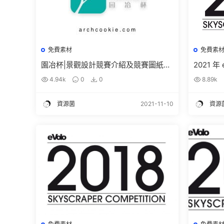
免費素材
免費素
園冶杯|景觀設計競賽介紹及競賽圖紙下
2021 
載
高清圖紙
4.94k
0
0
8.89k
資源菌
2021-11-10
資源