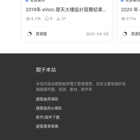
免費素材
免費素
2018年 eVolo 摩天大樓設計競賽結果及
2020 
圖紙免費下載
及圖紙免
4.77k
0
27
2.17w
資源菌
2021-04-08
資源
關于本站
本站内容由建築曲奇獨立整理運營，目前主要收錄的各
類建築作圖、資源、素材、軟件等
建築曲奇導航
建築曲奇AI導航
軟件/插件下載
建築書單推薦