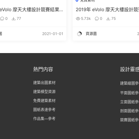
材
免費素材
年 eVolo 摩天大樓設計競賽結果
2019年 eVolo 摩天大樓設
費下載
圖紙免費下載
0
77
5.73k
0
75
菌
2021-01-01
資源菌
熱門内容
設計靈
建築出圖素材
建築繪圖參
建築模型資源
平面圖紙參
免費建築素材
立面圖紙參
圖紙表達參考
剖面圖紙參
作品集—參考
競賽圖紙參