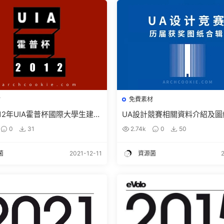
材
免費素材
012年UIA霍普杯國際大學生建築
UA設計競賽相關資料介紹及圖
獲獎作品高清圖紙免費下載
載 | 2004-2018年UA設計
0
31
2.74k
0
50
菌
2021-12-11
資源菌