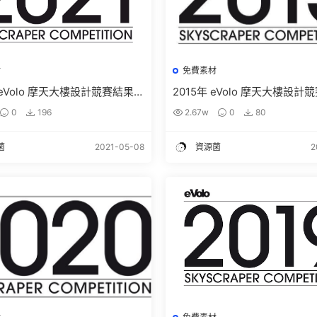
材
免費素材
年 eVolo 摩天大樓設計競賽結果及
2015年 eVolo 摩天大樓設
免費下載
高清圖紙下載
0
196
2.67w
0
80
菌
2021-05-08
資源菌
2