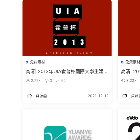
免費素材
免費素
高清| 2013年UIA霍普杯國際大學生建築
高清| 2
設計競賽獲獎作品高清圖紙免費下載
設計競賽
2.72k
0
62
3.23k
資源菌
2021-12-12
資源