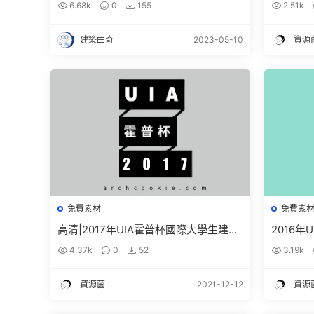
6.68k
0
155
2.51k
建築曲奇
2023-05-10
資源
免費素材
免費素
高清|2017年UIA霍普杯國際大學生建築
2016
設計競賽獲獎作品高清圖紙免費下載
競賽獲獎
4.37k
0
52
3.19k
資源菌
2021-12-12
資源