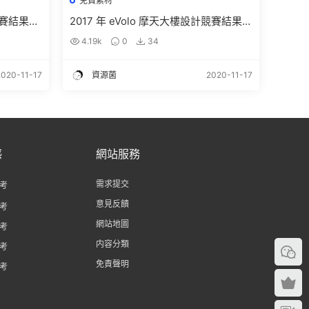
免費素材
計競賽結果及
2017 年 eVolo 摩天大樓設計競賽結果及
圖紙下載
4.19k
0
34
2020-11-17
資源菌
2020-11-17
感
網站服務
需求提交
考
意見反饋
考
網站地圖
考
内容分類
考
免責聲明
考