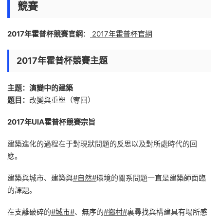
競賽
2017年霍普杯競賽官網
：
2017年霍普杯官網
2017年霍普杯競賽主題
主題：演變中的建築
題目：
改變與重塑（奪回）
2017年UIA霍普杯競賽宗旨
建築進化的過程在于對現狀問題的反思以及對所處時代的回
應。
建築與城市、建築與
#自然#
環境的關系問題一直是建築師面臨
的課題。
在支離破碎的
#城市#
、無序的
#鄉村#
裏尋找與構建具有場所感