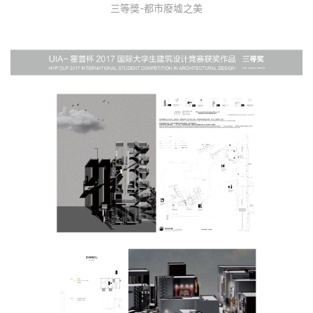
三等獎-都市廢墟之美