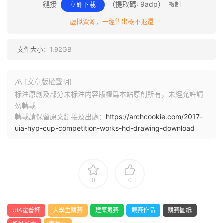
鏈接
（提取碼: 9adp）
立即下載
複制
虛拟資源，一經售出概不退還
文件大小：
1.92GB
[文章版權聲明]
标注原創及部分未标注内容版權爲本站原創所有，未經允許請
勿轉載
轉載請保留原文鏈接及出處：
https://archcookie.com/2017-
uia-hyp-cup-competition-works-hd-drawing-download
0
0
UIA霍普杯
大學生競賽
建築競賽
競賽作品
競賽圖紙