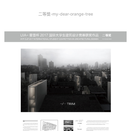
二等獎-my-dear-orange-tree