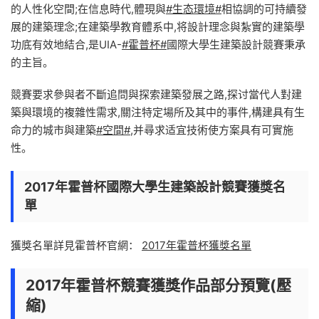
的人性化空間;在信息時代,體現與
#生态環境#
相協調的可持續發
展的建築理念;在建築學教育體系中,将設計理念與紮實的建築學
功底有效地結合,是UIA-
#霍普杯#
國際大學⽣建築設計競賽秉承
的主旨。
競賽要求參與者不斷追問與探索建築發展之路,探讨當代人對建
築與環境的複雜性需求,關注特定場所及其中的事件,構建具有生
命⼒的城市與建築
#空間#
,并尋求适宜技術使方案具有可實施
性。
2017年霍普杯國際大學生建築設計競賽獲獎名
單
獲獎名單詳見霍普杯官網：
2017年霍普杯獲獎名單
2017年霍普杯競賽獲獎作品部分預覽(壓
縮)