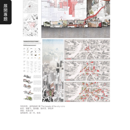
展
開
專
題