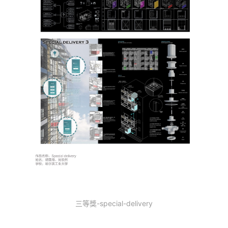
三等獎-special-delivery