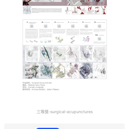
三等獎-surgical-acupunctures