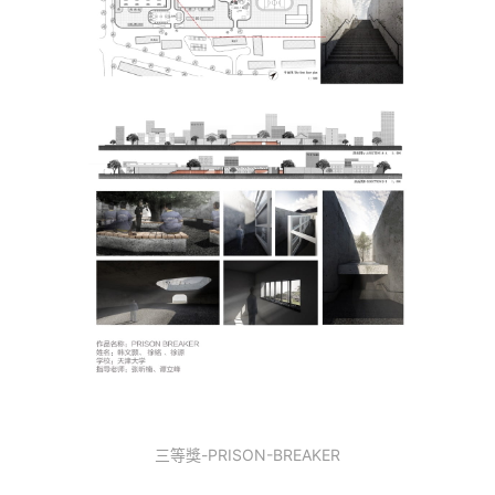
三等獎-PRISON-BREAKER