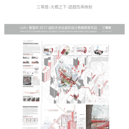
三等獎-大橋之下-遊戲性再映射