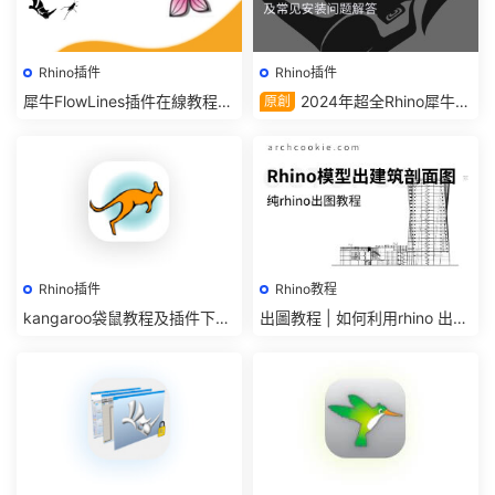
Rhino插件
Rhino插件
犀牛FlowLines插件在線教程及
2024年超全Rhino犀牛必
原創
下載｜Grasshopper參數化設
備插件大全合集（免費）-在線
計插件
教程及常見安裝問題整理彙總
貼
Rhino插件
Rhino教程
kangaroo袋鼠教程及插件下
出圖教程 | 如何利用rhino 出建
載|犀牛Grasshopper動畫插件
築剖面圖