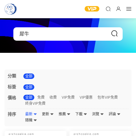
分類
全部
标簽
全部
價格
全部
免費
收費
VIP免費
VIP優惠
包年VIP免費
終身VIP免費
排序
最新
更新
推薦
下載
浏覽
評論
随機