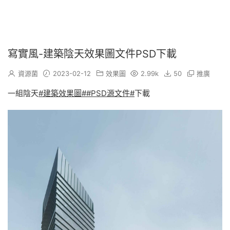
寫實風-建築陰天效果圖文件PSD下載
資源菌
2023-02-12
效果圖
2.99k
50
推廣
一組陰天
#建築效果圖#
#PSD源文件#
下載