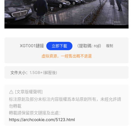
XGT001鏈接
（提取碼: rojl）
立即下載
複制
虛拟資源，一經售出概不退還
文件大小：
1.5GB+(解壓後)
[文章版權聲明]
标注原創及部分未标注内容版權爲本站原創所有，未經允許請
勿轉載
轉載請保留原文鏈接及出處：
https://archcookie.com/5123.html