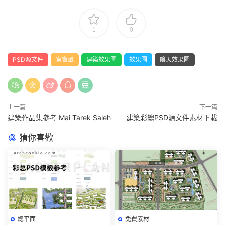
1
0
PSD源文件
寫實風
建築效果圖
效果圖
陰天效果圖
上一篇
下一篇
建築作品集參考 Mai Tarek Saleh
建築彩總PSD源文件素材下載
猜你喜歡
總平面
免費素材