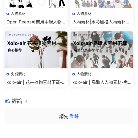
人物素材
人物素材
Open Peeps可商用手繪人物
人物素材|水彩風格人物素材PS
插畫庫，建築免費配景人素材
D免摳分層素材下載
免費素材
人物素材
xoio-air | 花卉植物素材下載-
xoio-air | 鳥瞰人人物素材-免
免費免版權免摳鳥瞰角度素材
費免版權免摳鳥瞰角度素材
評論
2
請先
登錄