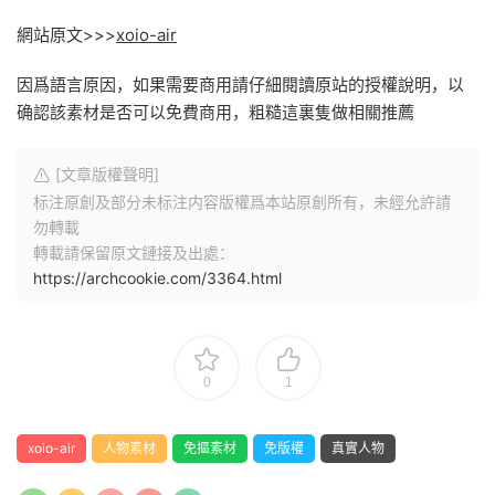
網站原文>>>
xoio-air
因爲語言原因，如果需要商用請仔細閱讀原站的授權說明，以
确認該素材是否可以免費商用，粗糙這裏隻做相關推薦
[文章版權聲明]
标注原創及部分未标注内容版權爲本站原創所有，未經允許請
勿轉載
轉載請保留原文鏈接及出處：
https://archcookie.com/3364.html
0
1
xoio-air
人物素材
免摳素材
免版權
真實人物