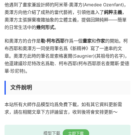
他遇到了畫家兼設計師的阿米蒂·奧澤方(Amedee Ozenfant)，
奧澤方向他介紹了成熟的當代藝術，引領他進入了
純粹主義
，
奧澤方主張摒棄複雜抽象的立體主義，提倡回歸純粹——簡單
的日常生活中的
幾何形式
。
和奧澤方的合作是
勒·柯布西耶
作爲一個
畫家
和
作家
的開始。柯
布西耶和奧澤方一同使用筆名爲《新精神》寫了一連串的文
章。奧澤方此時的筆名是索格裏爾(Saugnier)(其祖母的名字)，
他還建議珍尼特改名爲勒．柯布西耶(柯布西耶原名查爾斯·愛德
華·珍尼特)。
文件說明
本站所有大師作品模型均爲免費下載，如有其它資料更新需
求，請在相關文章下方評論留言，收到後将會安排更新～
模型下載
立即下載