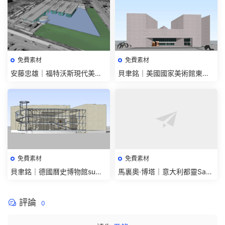
免費素材
免費素材
安藤忠雄｜福特沃斯現代美術
貝聿銘｜美國國家美術館東館
博物館su模型
模型下載-建築曲奇
免費素材
免費素材
貝聿銘｜德國曆史博物館su模
馬裏奧·博塔｜意大利都靈Sant
型免費下載-大師作品
Volto教堂下載-大師作品模型
評論
0