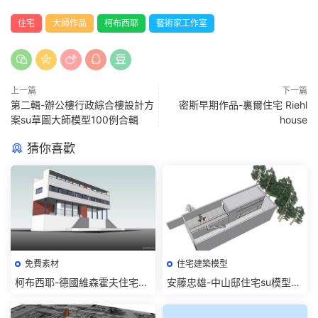
住宅
大師作品
柯布西耶
藝術家工作室
上一篇
下一篇
第二輯-辦公樓行政綜合樓設計方
密斯早期作品-裏爾住宅 Riehl
案su草圖大師模型100例合輯
house
猜你喜歡
免費素材
住宅建築模型
柯布西耶-德國維森霍夫住宅展
安藤忠雄-中山邸住宅su模型下
第14、15号住宅模型下載
載-Tadao ando