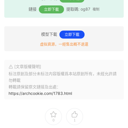
鏈接
提取碼: og87
立即下載
複制
模型下載
立即下載
虛拟資源，一經售出概不退還
[文章版權聲明]
标注原創及部分未标注内容版權爲本站原創所有，未經允許請
勿轉載
轉載請保留原文鏈接及出處：
https://archcookie.com/1783.html
0
1