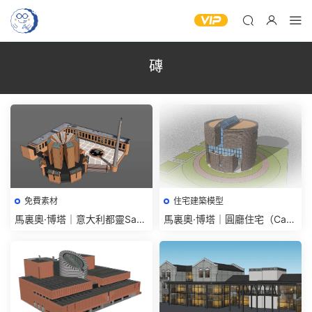
磚
免費素材
住宅建築模型
馬裏奧·博塔｜意大利都靈Sant
馬裏奧·博塔｜圓廳住宅（Casa
Volto教堂下載-大師作品模型
Rotonda Stabio）su模型-大師
作品免費下載