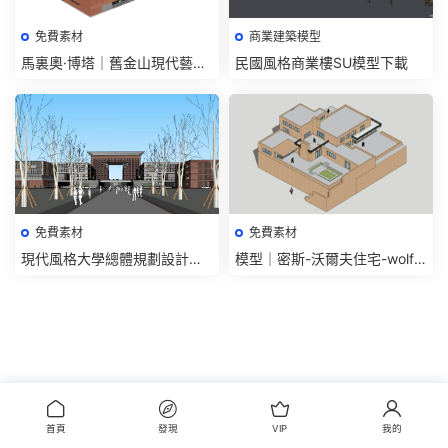
免費素材
商業建築模型
馬裏奧·博塔｜舊金山現代藝術
民國風格商業樓SU模型下載
博物館模型-大師作品免費下載
免費素材
免費素材
現代風格大學總體規劃設計方
模型｜密斯-沃爾夫住宅-wolf h
案su模型
ouse
首頁
發現
VIP
我的